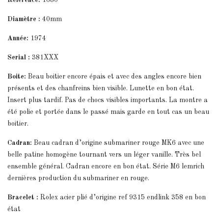
Référence:
1680
Diamètre :
40mm
Année:
1974
Serial :
381XXX
Boite:
Beau boitier encore épais et avec des angles encore bien
présents et des chanfreins bien visible. Lunette en bon état.
Insert plus tardif. Pas de chocs visibles importants. La montre a
été polie et portée dans le passé mais garde en tout cas un beau
boitier.
Cadran:
Beau cadran d’origine submariner rouge MK6 avec une
belle patine homogène tournant vers un léger vanille. Très bel
ensemble général. Cadran encore en bon état. Série M6 lemrich
dernières production du submariner en rouge.
Bracelet :
Rolex acier plié d’origine ref 9315 endlink 358 en bon
état