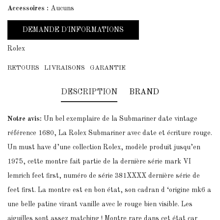
Accessoires :
Aucuns
DEMANDE D'INFORMATIONS
Rolex
RETOURS
LIVRAISONS
GARANTIE
DESCRIPTION
BRAND
Notre avis:
Un bel exemplaire de la Submariner date vintage
référence 1680, La Rolex Submariner avec date et écriture rouge.
Un must have d’une collection Rolex, modèle produit jusqu’en
1975, cette montre fait partie de la dernière série mark VI
lemrich feet first, numéro de série 381XXXX dernière série de
feet first. La montre est en bon état, son cadran d ‘origine mk6 a
une belle patine virant vanille avec le rouge bien visible. Les
aiguilles sont assez matching ! Montre rare dans cet état car