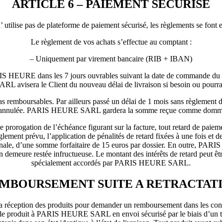
ARTICLE 6 – PAIEMENT SECURISE
utilise pas de plateforme de paiement sécurisé, les règlements se font e
Le règlement de vos achats s’effectue au comptant :
– Uniquement par virement bancaire (RIB + IBAN)
S HEURE dans les 7 jours ouvrables suivant la date de commande du Cli
 avisera le Client du nouveau délai de livraison si besoin ou pourra
s remboursables. Par ailleurs passé un délai de 1 mois sans règlement de
annulée. PARIS HEURE SARL gardera la somme reçue comme dommages 
ogation de l’échéance figurant sur la facture, tout retard de paiemen
lement prévu, l’application de pénalités de retard fixées à une fois et d
pénale, d’une somme forfaitaire de 15 euros par dossier. En outre, PAR
demeure restée infructueuse. Le montant des intérêts de retard peut être 
spécialement accordés par PARIS HEURE SARL.
REMBOURSEMENT SUITE A RETRACTAT
la réception des produits pour demander un remboursement dans les condit
rer le produit à PARIS HEURE SARL en envoi sécurisé par le biais d’un tr