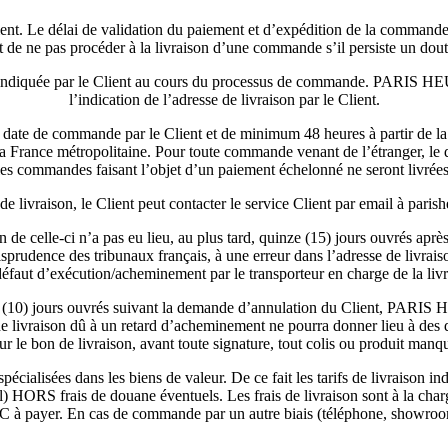
ent. Le délai de validation du paiement et d’expédition de la commande
ne pas procéder à la livraison d’une commande s’il persiste un doute s
son indiquée par le Client au cours du processus de commande. PARIS H
l’indication de l’adresse de livraison par le Client.
a date de commande par le Client et de minimum 48 heures à partir de la 
la France métropolitaine. Pour toute commande venant de l’étranger, le d
es commandes faisant l’objet d’un paiement échelonné ne seront livrées qu
 de livraison, le Client peut contacter le service Client par email à par
n de celle-ci n’a pas eu lieu, au plus tard, quinze (15) jours ouvrés a
risprudence des tribunaux français, à une erreur dans l’adresse de livrai
défaut d’exécution/acheminement par le transporteur en charge de la livr
dix (10) jours ouvrés suivant la demande d’annulation du Client, PAR
e livraison dû à un retard d’acheminement ne pourra donner lieu à des
 sur le bon de livraison, avant toute signature, tout colis ou produit 
cialisées dans les biens de valeur. De ce fait les tarifs de livraison 
vol) HORS frais de douane éventuels. Les frais de livraison sont à la
TTC à payer. En cas de commande par un autre biais (téléphone, showroom…