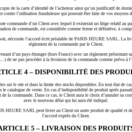
de la carte d’identité de l’acheteur ainsi qu’un justificatif de domi
t contre l’utilisation frauduleuse qui pourrait être faite de vos moyens 
e commande d’un Client avec lequel il existerait un litige relatif au
irmation de commande, est considérée comme ferme et définitive, à co
oit, nécessite l’accord écrit préalable de PARIS HEURE SARL. La livr
règlement de la commande par le Client.
t d’un pays étranger (hors France) avec un règlement présentant un ca
r…) de ne pas procéder à la livraison de la commande comme prévu à l’
TICLE 4 – DISPONIBILITÉ DES PRODU
ibles sur le site et dans la limite des stocks disponibles. En tout état d
u dans le catalogue de vente. En cas d’indisponibilité de produit aprè
 de la commande. Dans ce cas, le Client aura le choix d’annuler sa com
avec le nouveau délai qui lui aura été indiqué.
ARIS HEURE SARL peut livrer au Client un autre produit de qualité et de
l’accord exprès du Client.
ARTICLE 5 – LIVRAISON DES PRODUIT