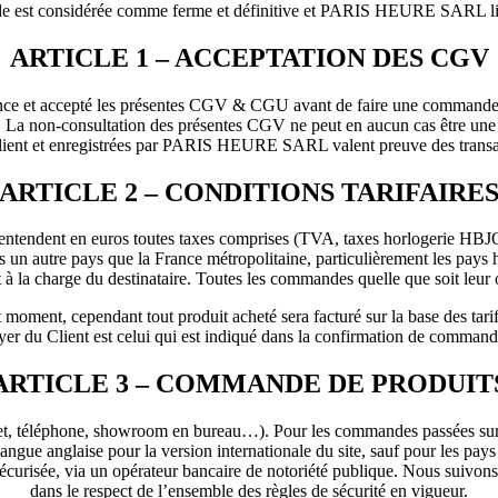
ande est considérée comme ferme et définitive et PARIS HEURE SARL li
ARTICLE 1 – ACCEPTATION DES CGV
issance et accepté les présentes CGV & CGU avant de faire une command
e. La non-consultation des présentes CGV ne peut en aucun cas être une
ent et enregistrées par PARIS HEURE SARL valent preuve des transa
ARTICLE 2 – CONDITIONS TARIFAIRE
s’entendent en euros toutes taxes comprises (TVA, taxes horlogerie HBJO
 un autre pays que la France métropolitaine, particulièrement les pays
 à la charge du destinataire. Toutes les commandes quelle que soit leur 
oment, cependant tout produit acheté sera facturé sur la base des tar
ayer du Client est celui qui est indiqué dans la confirmation de command
ARTICLE 3 – COMMANDE DE PRODUIT
net, téléphone, showroom en bureau…). Pour les commandes passées sur l
langue anglaise pour la version internationale du site, sauf pour les pay
urisée, via un opérateur bancaire de notoriété publique. Nous suivons l
dans le respect de l’ensemble des règles de sécurité en vigueur.