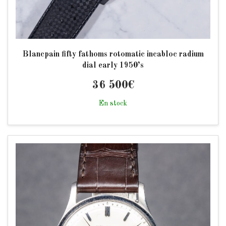
Blancpain fifty fathoms rotomatic incabloc radium
dial early 1950’s
36 500
€
En stock